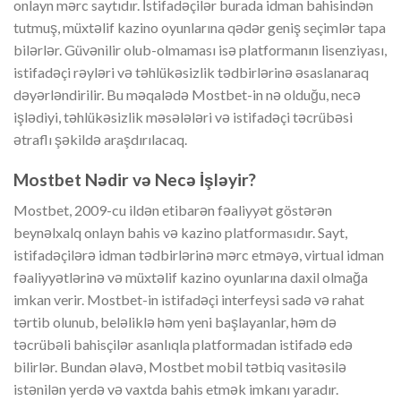
onlayn mərc saytıdır. İstifadəçilər burada idman bahisindən
tutmuş, müxtəlif kazino oyunlarına qədər geniş seçimlər tapa
bilərlər. Güvənilir olub-olmaması isə platformanın lisenziyası,
istifadəçi rəyləri və təhlükəsizlik tədbirlərinə əsaslanaraq
dəyərləndirilir. Bu məqalədə Mostbet-in nə olduğu, necə
işlədiyi, təhlükəsizlik məsələləri və istifadəçi təcrübəsi
ətraflı şəkildə araşdırılacaq.
Mostbet Nədir və Necə İşləyir?
Mostbet, 2009-cu ildən etibarən fəaliyyət göstərən
beynəlxalq onlayn bahis və kazino platformasıdır. Sayt,
istifadəçilərə idman tədbirlərinə mərc etməyə, virtual idman
fəaliyyətlərinə və müxtəlif kazino oyunlarına daxil olmağa
imkan verir. Mostbet-in istifadəçi interfeysi sadə və rahat
tərtib olunub, beləliklə həm yeni başlayanlar, həm də
təcrübəli bahisçilər asanlıqla platformadan istifadə edə
bilirlər. Bundan əlavə, Mostbet mobil tətbiq vasitəsilə
istənilən yerdə və vaxtda bahis etmək imkanı yaradır.