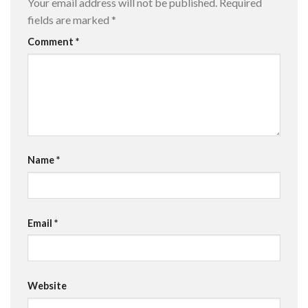
Your email address will not be published.
Required
fields are marked
*
Comment
*
Name
*
Email
*
Website