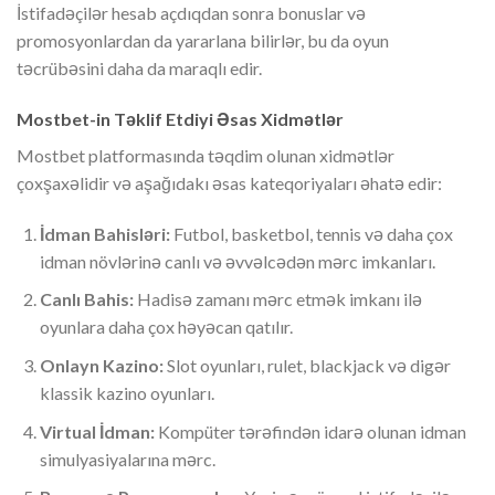
İstifadəçilər hesab açdıqdan sonra bonuslar və
promosyonlardan da yararlana bilirlər, bu da oyun
təcrübəsini daha da maraqlı edir.
Mostbet-in Təklif Etdiyi Əsas Xidmətlər
Mostbet platformasında təqdim olunan xidmətlər
çoxşaxəlidir və aşağıdakı əsas kateqoriyaları əhatə edir:
İdman Bahisləri:
Futbol, basketbol, tennis və daha çox
idman növlərinə canlı və əvvəlcədən mərc imkanları.
Canlı Bahis:
Hadisə zamanı mərc etmək imkanı ilə
oyunlara daha çox həyəcan qatılır.
Onlayn Kazino:
Slot oyunları, rulet, blackjack və digər
klassik kazino oyunları.
Virtual İdman:
Kompüter tərəfindən idarə olunan idman
simulyasiyalarına mərc.