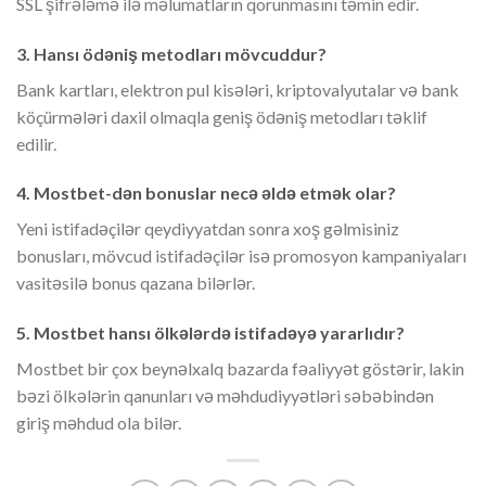
SSL şifrələmə ilə məlumatların qorunmasını təmin edir.
3. Hansı ödəniş metodları mövcuddur?
Bank kartları, elektron pul kisələri, kriptovalyutalar və bank
köçürmələri daxil olmaqla geniş ödəniş metodları təklif
edilir.
4. Mostbet-dən bonuslar necə əldə etmək olar?
Yeni istifadəçilər qeydiyyatdan sonra xoş gəlmisiniz
bonusları, mövcud istifadəçilər isə promosyon kampaniyaları
vasitəsilə bonus qazana bilərlər.
5. Mostbet hansı ölkələrdə istifadəyə yararlıdır?
Mostbet bir çox beynəlxalq bazarda fəaliyyət göstərir, lakin
bəzi ölkələrin qanunları və məhdudiyyətləri səbəbindən
giriş məhdud ola bilər.