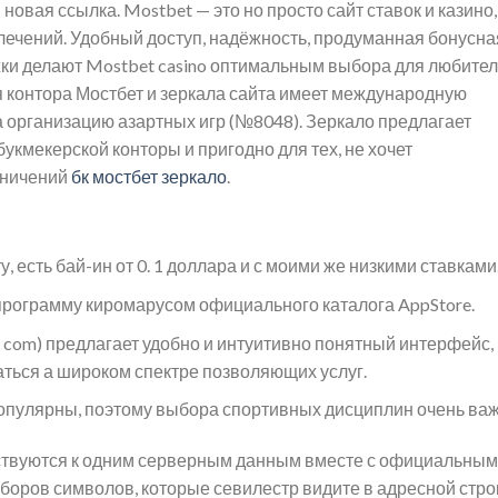
новая ссылка. Mostbet — это но просто сайт ставок и казино,
ечений. Удобный доступ, надёжность, продуманная бонусна
жки делают Mostbet casino оптимальным выбора для любите
 контора Мостбет и зеркала сайта имеет международную
 организацию азартных игр (№8048). Зеркало предлагает
кмекерской конторы и пригодно для тех, не хочет
аничений
бк мостбет зеркало
.
, есть бай-ин от 0. 1 доллара и с моими же низкими ставками
 программу киромарусом официального каталога AppStore.
 com) предлагает удобно и интуитивно понятный интерфейс,
аться а широком спектре позволяющих услуг.
популярны, поэтому выбора спортивных дисциплин очень важ
льствуются к одним серверным данным вместе с официальным
наборов символов, которые севилестр видите в адресной стро