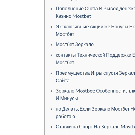
Пополнение Счета И Вывод денеже
Казино Mostbet
Эксклюзивные Акции же Бонусы Бк
Мостбет
Мостбет Зеркало
контакты Технической Поддержки 
Мостбет
Преимущества Игры спустя Зерка
Сайта
Зеркало Mostbet: Особенности, п
И Минусы
но Делать, Если Зеркало Мостбет Н
работаю
Ставки на Спорт На Зеркале Mostb