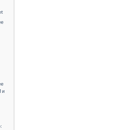
et
ее
ее
 и
: