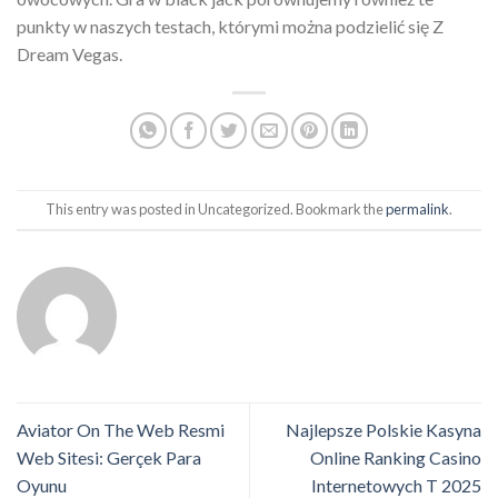
punkty w naszych testach, którymi można podzielić się Z
Dream Vegas.
This entry was posted in Uncategorized. Bookmark the
permalink
.
Aviator On The Web Resmi
Najlepsze Polskie Kasyna
Web Sitesi: Gerçek Para
Online Ranking Casino
Oyunu
Internetowych T 2025