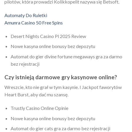
pilotów, która prowadzi Kolikkopelit nazywa się Betsoft.
Automaty Do Ruletki
Amunra Casino 50 Free Spins
Desert Nights Casino Pl 2025 Review
Nowe kasyna online bonusy bez depozytu
Automat do gier divine fortune megaways gra za darmo
bez rejestracji
Czy istnieją darmowe gry kasynowe online?
Wreszcie, kto nie grał w tym kasynie. I Jackpot faworytów
Heart Burst, aby dać mu szansę.
Trustly Casino Online Opinie
Nowe kasyna online bonusy bez depozytu
Automat do gier cats gra za darmo bez rejestracji