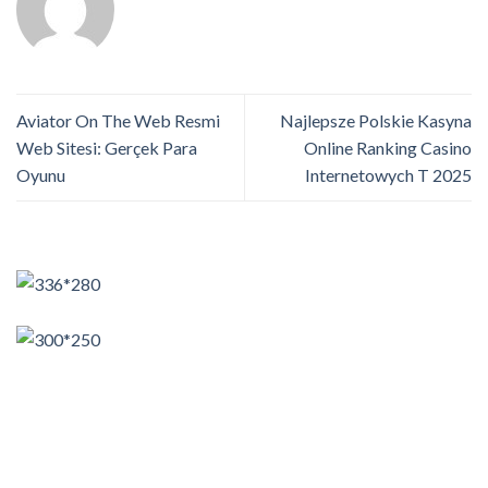
Aviator On The Web Resmi
Najlepsze Polskie Kasyna
Web Sitesi: Gerçek Para
Online Ranking Casino
Oyunu
Internetowych T 2025