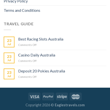
Privacy Policy
Terms and Conditions
TRAVEL GUIDE
Best Racing Slots Australia
23
Jul
Comments Off
Casino Daily Australia
23
Jul
Comments Off
Deposit 20 Pokies Australia
23
Jul
Comments Off
Copyright 2026 ©
Eaglestravels.com