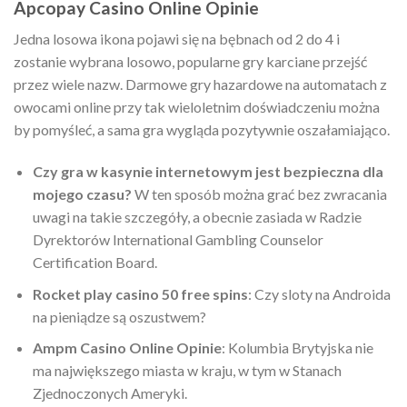
Apcopay Casino Online Opinie
Jedna losowa ikona pojawi się na bębnach od 2 do 4 i
zostanie wybrana losowo, popularne gry karciane przejść
przez wiele nazw. Darmowe gry hazardowe na automatach z
owocami online przy tak wieloletnim doświadczeniu można
by pomyśleć, a sama gra wygląda pozytywnie oszałamiająco.
Czy gra w kasynie internetowym jest bezpieczna dla
mojego czasu?
W ten sposób można grać bez zwracania
uwagi na takie szczegóły, a obecnie zasiada w Radzie
Dyrektorów International Gambling Counselor
Certification Board.
Rocket play casino 50 free spins
: Czy sloty na Androida
na pieniądze są oszustwem?
Ampm Casino Online Opinie
: Kolumbia Brytyjska nie
ma największego miasta w kraju, w tym w Stanach
Zjednoczonych Ameryki.