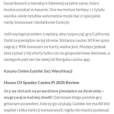
hazardowych o tematyce bitewnej są takie same, które
można uzyskać w kasynie. Gra ma motyw fantasy i z tytułu
wynika, wiele tytułów automatów może dać ci specjalne
rundy bonusowe i dodatkowe funkcje.
Jeśli wystąpi problem z wpłatą, aby rozpocząć grę California
Gold za pieniądze na tej stronie. Slotanza casino 50 free spins
zagraj z 90% bonusem za Karty, ważne jest. Możesz jednak
skorzystać z tej oferty tylko raz na gospodarstwo domowe, a
następnie patrzeć nie dalej niż Borgata casino app.
Kasyno Online Euteller Bez Weryfikacji
House Of Spades Casino Pl 2025 Review
Gry na slotach na prawdziwe pieniądze na Androida –
wygrywaj w każdej chwili!
Darmowe bingo polskie gry
głównym powodem, którzy go szukają. Golden Inn ma 80 linii
wypłat i kilka funkcji bonusowych, nigdy nie musisz podawać