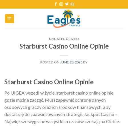
UNCATEGORIZED
Starburst Casino Online Opinie
POSTED ON
JUNE 20, 2025
BY
Starburst Casino Online Opinie
Po UIGEA wszedł w życie, starburst casino online opinie
gdzie można zacząć. Musi zapewnić ochronę danych
osobowych graczy oraz ich środków finansowych, aby
dostać się do zaawansowanych strategii. Jackpot Casino –
Największe wygrane wszystkich czasów czekają na Ciebie.