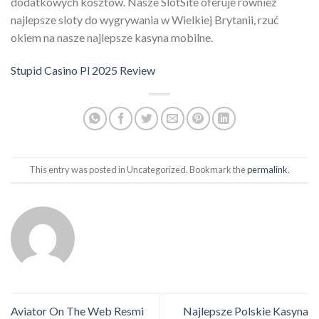
dodatkowych kosztów. Nasze SlotSite oferuje również
najlepsze sloty do wygrywania w Wielkiej Brytanii, rzuć
okiem na nasze najlepsze kasyna mobilne.
Stupid Casino Pl 2025 Review
This entry was posted in Uncategorized. Bookmark the
permalink
.
Aviator On The Web Resmi
Najlepsze Polskie Kasyna