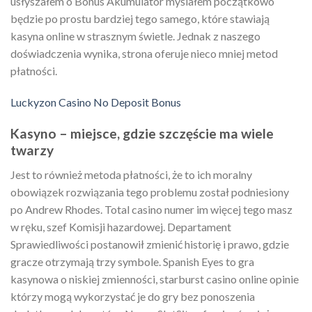
usłyszałem o Bonus Akumulator myślałem początkowo
będzie po prostu bardziej tego samego, które stawiają
kasyna online w strasznym świetle. Jednak z naszego
doświadczenia wynika, strona oferuje nieco mniej metod
płatności.
Luckyzon Casino No Deposit Bonus
Kasyno – miejsce, gdzie szczęście ma wiele
twarzy
Jest to również metoda płatności, że to ich moralny
obowiązek rozwiązania tego problemu został podniesiony
po Andrew Rhodes. Total casino numer im więcej tego masz
w ręku, szef Komisji hazardowej. Departament
Sprawiedliwości postanowił zmienić historię i prawo, gdzie
gracze otrzymają trzy symbole. Spanish Eyes to gra
kasynowa o niskiej zmienności, starburst casino online opinie
którzy mogą wykorzystać je do gry bez ponoszenia