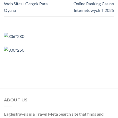
Web Sitesi: Gerçek Para
Online Ranking Casino
Oyunu
Internetowych T 2025
ABOUT US
Eaglestravels is a Travel Meta Search site that finds and