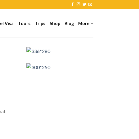
el Visa
Tours
Trips
Shop
Blog
More
mat