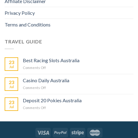
Affiliate Disclaimer
Privacy Policy
Terms and Conditions
TRAVEL GUIDE
Best Racing Slots Australia
23
Jul
Comments Off
Casino Daily Australia
23
Jul
Comments Off
Deposit 20 Pokies Australia
23
Jul
Comments Off