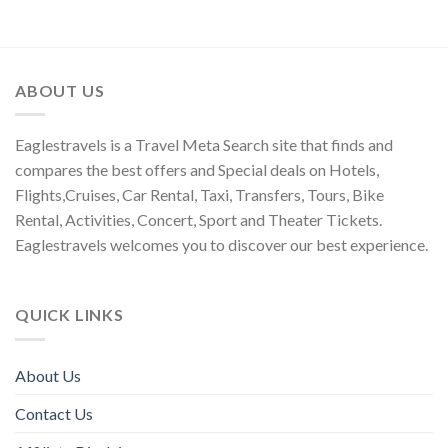
ABOUT US
Eaglestravels is a Travel Meta Search site that finds and
compares the best offers and Special deals on Hotels,
Flights,Cruises, Car Rental, Taxi, Transfers, Tours, Bike
Rental, Activities, Concert, Sport and Theater Tickets.
Eaglestravels welcomes you to discover our best experience.
QUICK LINKS
About Us
Contact Us