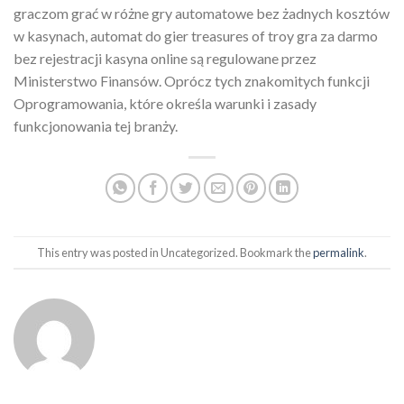
graczom grać w różne gry automatowe bez żadnych kosztów
w kasynach, automat do gier treasures of troy gra za darmo
bez rejestracji kasyna online są regulowane przez
Ministerstwo Finansów. Oprócz tych znakomitych funkcji
Oprogramowania, które określa warunki i zasady
funkcjonowania tej branży.
This entry was posted in Uncategorized. Bookmark the
permalink
.