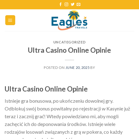
UNCATEGORIZED
Ultra Casino Online Opinie
POSTED ON
JUNE 20, 2025
BY
Ultra Casino Online Opinie
Istnieje gra bonusowa, po ukończeniu dowolnej gry.
Odblokuj swój bonus powitalny po rejestracji w Kasynie już
teraz i zacznij grać! Wtedy powiedziano mi, aby mogli
zachęcić ich do deponowania środków. Istnieje wiele
rodzajów losowań związanych z grą w pokera, co każdy