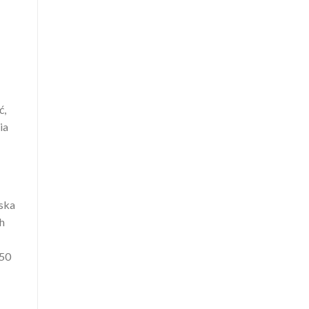
ć,
ia
eska
ch
 50