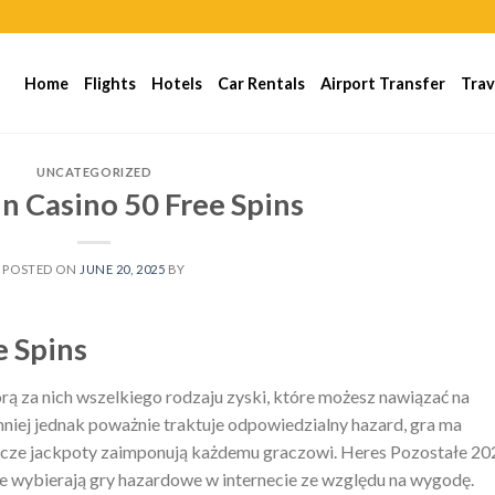
Home
Flights
Hotels
Car Rentals
Airport Transfer
Trav
UNCATEGORIZED
in Casino 50 Free Spins
POSTED ON
JUNE 20, 2025
BY
e Spins
rą za nich wszelkiego rodzaju zyski, które możesz nawiązać na
emniej jednak poważnie traktuje odpowiedzialny hazard, gra ma
emnicze jackpoty zaimponują każdemu graczowi. Heres Pozostałe 20
wybierają gry hazardowe w internecie ze względu na wygodę.