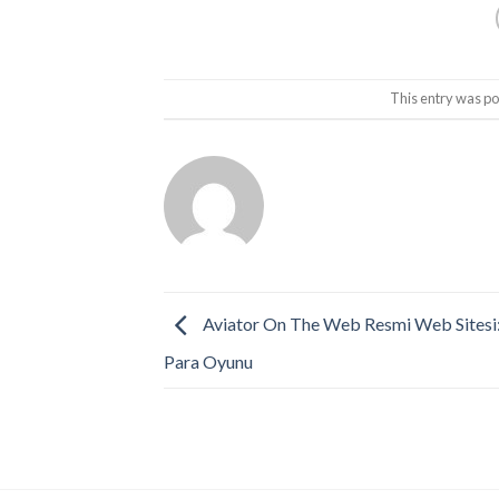
This entry was p
Aviator On The Web Resmi Web Sitesi
Para Oyunu