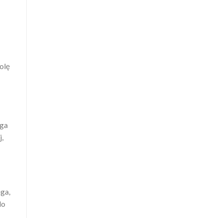
olę
aga
j,
ga,
do