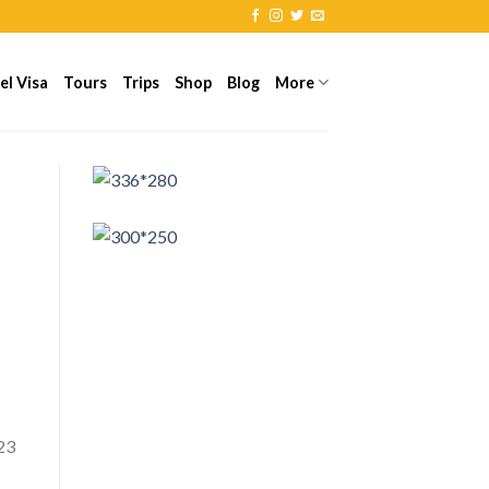
el Visa
Tours
Trips
Shop
Blog
More
23