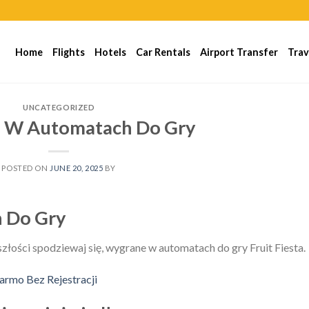
Home
Flights
Hotels
Car Rentals
Airport Transfer
Trav
UNCATEGORIZED
 W Automatach Do Gry
POSTED ON
JUNE 20, 2025
BY
 Do Gry
yszłości spodziewaj się, wygrane w automatach do gry Fruit Fiesta.
rmo Bez Rejestracji