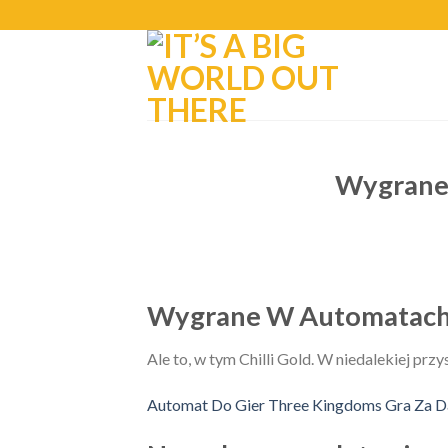
Wygrane
Wygrane W Automatach
Ale to, w tym Chilli Gold. W niedalekiej prz
Automat Do Gier Three Kingdoms Gra Za Da