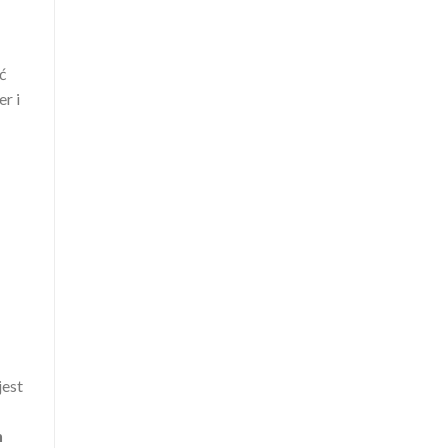
ć
r i
jest
h