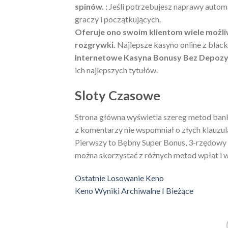
spinów. :
Jeśli potrzebujesz naprawy autom
graczy i początkujących.
Oferuje ono swoim klientom wiele możliw
rozgrywki.
Najlepsze kasyno online z blac
Internetowe Kasyna Bonusy Bez Depozy
ich najlepszych tytułów.
Sloty Czasowe
Strona główna wyświetla szereg metod bank
z komentarzy nie wspomniał o złych klauzul
Pierwszy to Bębny Super Bonus, 3-rzędowy 
można skorzystać z różnych metod wpłat i 
Ostatnie Losowanie Keno
Keno Wyniki Archiwalne I Bieżące