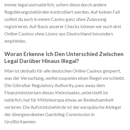
immer legal und natürlich, sofern diese durch andere
Regulierungsbehörden kontrolliert werden. Auf keinen Fall
solltet du euch in einem Casino ganz ohne Zulassung
registrieren. Auf Basis unserer Checks können wir euch drei
Online Casinos ohne Lizenz aus Deutschland besonders
empfehlen.
Woran Erkenne Ich Den Unterschied Zwischen
Legal Darüber Hinaus Illegal?
Man ist deshalb für alle deutschen Online Casinos gesperrt,
was der Versuchung, weiterzuspielen einen Riegel vorschiebt.
Die Gibraltar Regulatory Authority, pass away dem
Finanzministerium dieses Kleinstaates, unterstellt ist
natürlich, hat für Mitteleuropa etwas an Bedeutsamkeit
verloren. Die Aufsichtsbehörde ist der europäische Ableger
der übergeordneten Gambling Commission in
Großbritannien.