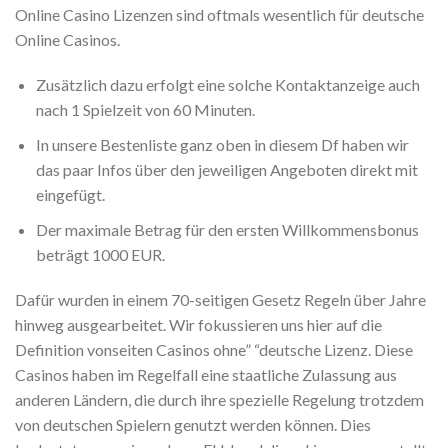
Online Casino Lizenzen sind oftmals wesentlich für deutsche
Online Casinos.
Zusätzlich dazu erfolgt eine solche Kontaktanzeige auch
nach 1 Spielzeit von 60 Minuten.
In unsere Bestenliste ganz oben in diesem Df haben wir
das paar Infos über den jeweiligen Angeboten direkt mit
eingefügt.
Der maximale Betrag für den ersten Willkommensbonus
beträgt 1000 EUR.
Dafür wurden in einem 70-seitigen Gesetz Regeln über Jahre
hinweg ausgearbeitet. Wir fokussieren uns hier auf die
Definition vonseiten Casinos ohne” “deutsche Lizenz. Diese
Casinos haben im Regelfall eine staatliche Zulassung aus
anderen Ländern, die durch ihre spezielle Regelung trotzdem
von deutschen Spielern genutzt werden können. Dies