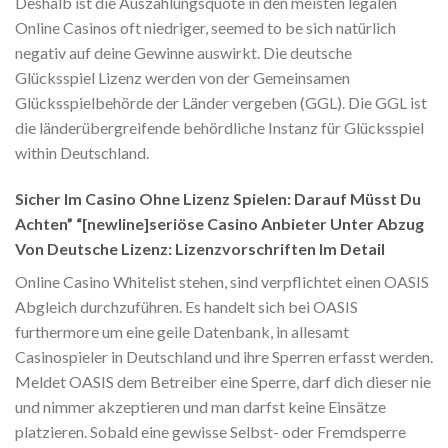
Deshalb ist die Auszahlungsquote in den meisten legalen
Online Casinos oft niedriger, seemed to be sich natürlich
negativ auf deine Gewinne auswirkt. Die deutsche
Glücksspiel Lizenz werden von der Gemeinsamen
Glücksspielbehörde der Länder vergeben (GGL). Die GGL ist
die länderübergreifende behördliche Instanz für Glücksspiel
within Deutschland.
Sicher Im Casino Ohne Lizenz Spielen: Darauf Müsst Du
Achten” “[newline]seriöse Casino Anbieter Unter Abzug
Von Deutsche Lizenz: Lizenzvorschriften Im Detail
Online Casino Whitelist stehen, sind verpflichtet einen OASIS
Abgleich durchzuführen. Es handelt sich bei OASIS
furthermore um eine geile Datenbank, in allesamt
Casinospieler in Deutschland und ihre Sperren erfasst werden.
Meldet OASIS dem Betreiber eine Sperre, darf dich dieser nie
und nimmer akzeptieren und man darfst keine Einsätze
platzieren. Sobald eine gewisse Selbst- oder Fremdsperre