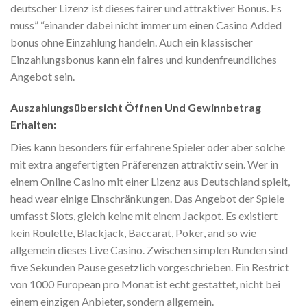
deutscher Lizenz ist dieses fairer und attraktiver Bonus. Es
muss” “einander dabei nicht immer um einen Casino Added
bonus ohne Einzahlung handeln. Auch ein klassischer
Einzahlungsbonus kann ein faires und kundenfreundliches
Angebot sein.
Auszahlungsübersicht Öffnen Und Gewinnbetrag
Erhalten:
Dies kann besonders für erfahrene Spieler oder aber solche
mit extra angefertigten Präferenzen attraktiv sein. Wer in
einem Online Casino mit einer Lizenz aus Deutschland spielt,
head wear einige Einschränkungen. Das Angebot der Spiele
umfasst Slots, gleich keine mit einem Jackpot. Es existiert
kein Roulette, Blackjack, Baccarat, Poker, and so wie
allgemein dieses Live Casino. Zwischen simplen Runden sind
five Sekunden Pause gesetzlich vorgeschrieben. Ein Restrict
von 1000 European pro Monat ist echt gestattet, nicht bei
einem einzigen Anbieter, sondern allgemein.