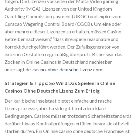
folgen. Die Lizenzen vonseiten der Malta Video gaming
Authority (MGA), Lizenzen von der United Kingdom
Gambling Commission payment (UKGC) und expire vom
Curacao Wagering Control Board (CGCB). Um eine oder
aber mehrere dieser Lizenzen zu erhalten, müssen Casino-
Betreiber nachweisen,” “dass ihre Spiele reasonable und
korrekt durchgeführt werden. Der Zufallsgenerator von
externen Gestalten regelmäßig überprüft. Bisher war das
Zocken in Online Casinos in Deutschland nachlesbar
untersagt
de-casino-ohne-deutsche-lizenz.com
.
Strategien & Tipps: So Wird Das Spielen In Online
Casinos Ohne Deutsche Lizenz Zum Erfolg
Der karibische Inselstaat bietet einfache und rasche
Lizenzprozesse, aber ha sido gibt trotzdem klare
Bedingungen. Casinos müssen trotzdem Sicherheitsstandards
darüber hinaus Kontrollprüfungen erfüllen, bevor sie offiziell
starten dürfen. Ein On line casino ohne deutsche Franchise ist