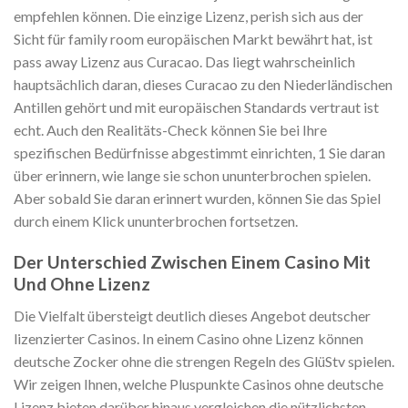
empfehlen können. Die einzige Lizenz, perish sich aus der
Sicht für family room europäischen Markt bewährt hat, ist
pass away Lizenz aus Curacao. Das liegt wahrscheinlich
hauptsächlich daran, dieses Curacao zu den Niederländischen
Antillen gehört und mit europäischen Standards vertraut ist
echt. Auch den Realitäts-Check können Sie bei Ihre
spezifischen Bedürfnisse abgestimmt einrichten, 1 Sie daran
über erinnern, wie lange sie schon ununterbrochen spielen.
Aber sobald Sie daran erinnert wurden, können Sie das Spiel
durch einem Klick ununterbrochen fortsetzen.
Der Unterschied Zwischen Einem Casino Mit
Und Ohne Lizenz
Die Vielfalt übersteigt deutlich dieses Angebot deutscher
lizenzierter Casinos. In einem Casino ohne Lizenz können
deutsche Zocker ohne die strengen Regeln des GlüStv spielen.
Wir zeigen Ihnen, welche Pluspunkte Casinos ohne deutsche
Lizenz bieten darüber hinaus vergleichen die nützlichsten.