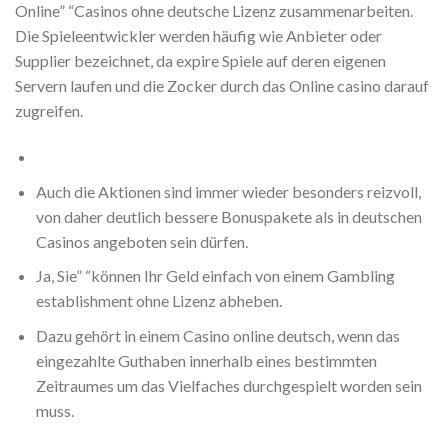
Online” “Casinos ohne deutsche Lizenz zusammenarbeiten.
Die Spieleentwickler werden häufig wie Anbieter oder
Supplier bezeichnet, da expire Spiele auf deren eigenen
Servern laufen und die Zocker durch das Online casino darauf
zugreifen.
Auch die Aktionen sind immer wieder besonders reizvoll,
von daher deutlich bessere Bonuspakete als in deutschen
Casinos angeboten sein dürfen.
Ja, Sie” “können Ihr Geld einfach von einem Gambling
establishment ohne Lizenz abheben.
Dazu gehört in einem Casino online deutsch, wenn das
eingezahlte Guthaben innerhalb eines bestimmten
Zeitraumes um das Vielfaches durchgespielt worden sein
muss.