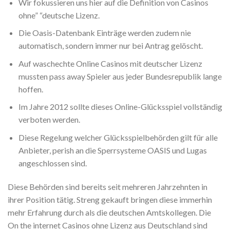
Wir fokussieren uns hier auf die Definition von Casinos
ohne” “deutsche Lizenz.
Die Oasis-Datenbank Einträge werden zudem nie
automatisch, sondern immer nur bei Antrag gelöscht.
Auf waschechte Online Casinos mit deutscher Lizenz
mussten pass away Spieler aus jeder Bundesrepublik lange
hoffen.
Im Jahre 2012 sollte dieses Online-Glücksspiel vollständig
verboten werden.
Diese Regelung welcher Glücksspielbehörden gilt für alle
Anbieter, perish an die Sperrsysteme OASIS und Lugas
angeschlossen sind.
Diese Behörden sind bereits seit mehreren Jahrzehnten in
ihrer Position tätig. Streng gekauft bringen diese immerhin
mehr Erfahrung durch als die deutschen Amtskollegen. Die
On the internet Casinos ohne Lizenz aus Deutschland sind