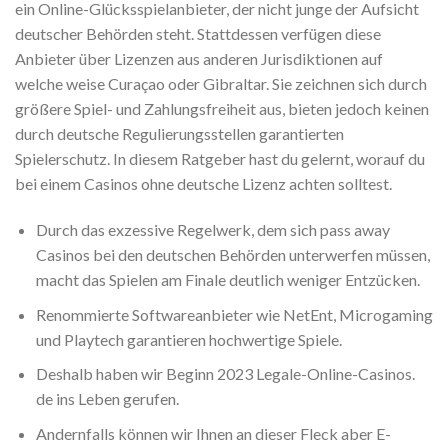
ein Online-Glücksspielanbieter, der nicht junge der Aufsicht
deutscher Behörden steht. Stattdessen verfügen diese
Anbieter über Lizenzen aus anderen Jurisdiktionen auf
welche weise Curaçao oder Gibraltar. Sie zeichnen sich durch
größere Spiel- und Zahlungsfreiheit aus, bieten jedoch keinen
durch deutsche Regulierungsstellen garantierten
Spielerschutz. In diesem Ratgeber hast du gelernt, worauf du
bei einem Casinos ohne deutsche Lizenz achten solltest.
Durch das exzessive Regelwerk, dem sich pass away
Casinos bei den deutschen Behörden unterwerfen müssen,
macht das Spielen am Finale deutlich weniger Entzücken.
Renommierte Softwareanbieter wie NetEnt, Microgaming
und Playtech garantieren hochwertige Spiele.
Deshalb haben wir Beginn 2023 Legale-Online-Casinos.
de ins Leben gerufen.
Andernfalls können wir Ihnen an dieser Fleck aber E-