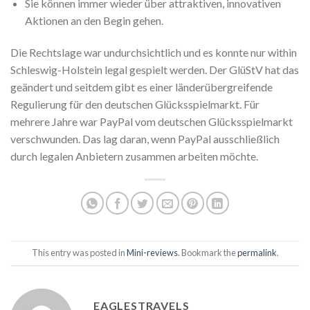
Sie können immer wieder über attraktiven, innovativen
Aktionen an den Begin gehen.
Die Rechtslage war undurchsichtlich und es konnte nur within
Schleswig-Holstein legal gespielt werden. Der GlüStV hat das
geändert und seitdem gibt es einer länderübergreifende
Regulierung für den deutschen Glücksspielmarkt. Für
mehrere Jahre war PayPal vom deutschen Glücksspielmarkt
verschwunden. Das lag daran, wenn PayPal ausschließlich
durch legalen Anbietern zusammen arbeiten möchte.
This entry was posted in
Mini-reviews
. Bookmark the
permalink
.
EAGLESTRAVELS