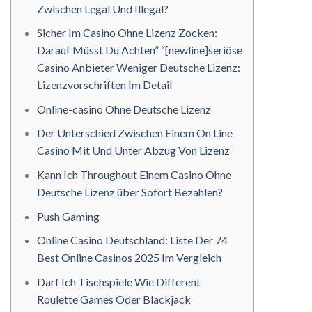
Zwischen Legal Und Illegal?
Sicher Im Casino Ohne Lizenz Zocken:
Darauf Müsst Du Achten” “[newline]seriöse
Casino Anbieter Weniger Deutsche Lizenz:
Lizenzvorschriften Im Detail
Online-casino Ohne Deutsche Lizenz
Der Unterschied Zwischen Einem On Line
Casino Mit Und Unter Abzug Von Lizenz
Kann Ich Throughout Einem Casino Ohne
Deutsche Lizenz über Sofort Bezahlen?
Push Gaming
Online Casino Deutschland: Liste Der 74
Best Online Casinos 2025 Im Vergleich
Darf Ich Tischspiele Wie Different
Roulette Games Oder Blackjack