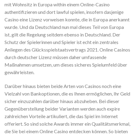
mit Wohnsitz in Europa within einem Online-Casino
authentifizieren und dort lawful spielen, insofern dasjenige
Casino eine Lizenz vorweisen konnte, die in Europa anerkannt
wurde. Und da Deutschland nun mal dieses Teil von Europa
ist, gilt die Regelung seitdem ebenso in Deutschland. Der
Schutz der Spielerinnen und Spieler ist echt ein zentrales
Anliegen des Glücksspielstaatsvertrags 2021. Online Casinos
durch deutscher Lizenz müssen daher umfassende
Maßnahmen umsetzen, um dieses sicheres Spielumfeld über
gewährleisten.
Darüber hinaus bieten beide Arten von Casinos noch eine
Vielzahl von Bankoptionen, die es Ihnen ermöglichen, Ihr Geld
sicher einzuzahlen darüber hinaus abzuheben. Bei dieser
Gegenüberstellung beider Varianten werden auch expire
zahlreichen Vorteile artikuliert, die das Spiel im Internet
offeriert. So sind solche Awards immer ein Qualitätsmerkmal,
die Sie bei einem Online Casino entdecken können. So bieten