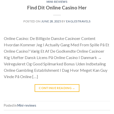
MINI-REVIEWS
Find Dit Online Casino Her
POSTED ON
JUNE 28, 2025
BY
EAGLESTRAVELS
Online Casino: De Billigste Danske Casinoer Content
Hvordan Kommer Jeg I Actually Gang Med From Spille På Et
Online Casino? Vælg Et Af De Godkendte Online Casinoer
Kig Utefter Dansk Licens På Online Casino I Danmark →
Velreguleret Og Good Spilmarked Bonus Uden Indbetaling
Online Gambling Establishment I Dag Hvor Meget Kan Guy
Vinde På Online […]
CONTINUE READING
→
Posted in
Mini-reviews